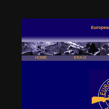
European
HOME
ERA-D